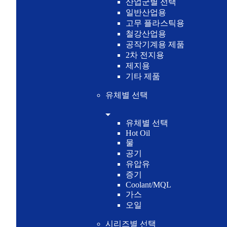
산업군별 선택
일반산업용
고무 플라스틱용
철강산업용
공작기계용 제품
2차 전지용
제지용
기타 제품
유체별 선택
유체별 선택
Hot Oil
물
공기
유압유
증기
Coolant/MQL
가스
오일
시리즈별 선택