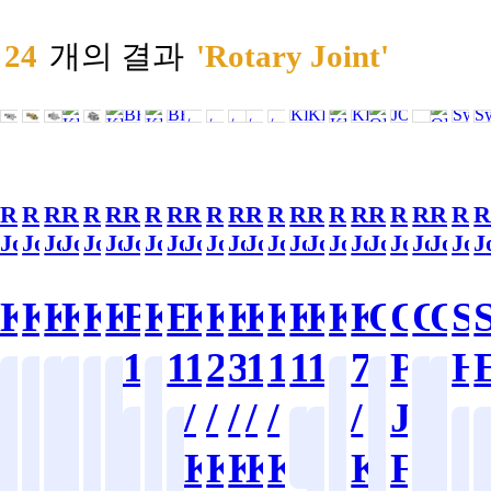
24
개의 결과
'Rotary Joint'
Rotary
Rotary
Rotary
Rotary
Rotary
Rotary
Rotary
Rotary
Rotary
Rotary
Rotary
Rotary
Rotary
Rotary
Rotary
Rotary
Rotary
Rotary
Rotary
Rotary
Rotary
Rotar
Rot
R
Joint
Joint
Joint
Joint
Joint
Joint
Joint
Joint
Joint
Joint
Joint
Joint
Joint
Joint
Joint
Joint
Joint
Joint
Joint
Joint
Joint
Joint
Joi
J
KR1000
KR2200
KR3000
KR3700
KR4000
KR5000
BR6205-
KR6100
BR6011-
KR6314-
KR6314-
KR6364-
KR6414-
KR6414-
KR6505-
KR6605-
KR6700
KR
OR240
OR62
OR8
OR
S
15A
10A
12
20
30
10
15
15A×3P
10A
7205
POR
H
일
일
일
일
일
철
철
철
일
기
일
/
/
/
/
/
/
JOI
반
반
반
반
반
강
강
강
반
타
반
일
일
공
공
산
산
산
산
산
산
산
산
산
제
산
KR6313-
KR6313-
KR6363-
KR6413-
KR6413-
KR
FOR
반
반
기
작
업
업
업
업
업
업
업
업
업
품
업