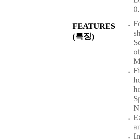
0
Fo
FEATURES
sh
(특징)
Se
of
M
F
h
h
S
N
E
a
I