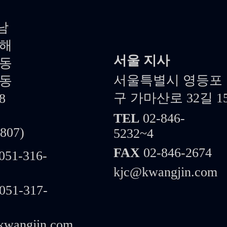
남
김해
서울 지사
대동
서울특별시 영등포
대동
구 가마산로 32길 1
8
TEL
02-846-
807)
5232~4
FAX
02-846-2674
051-316-
kjc@kwangjin.com
051-317-
kwangjin.com