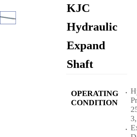
KJC
Hydraulic
Expand
Shaft
H
OPERATING
Pr
CONDITION
2
3
E
D