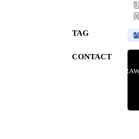
향
움
TAG
CONTACT
DRAW