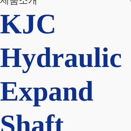
제품소개
KJC
Hydraulic
Expand
Shaft