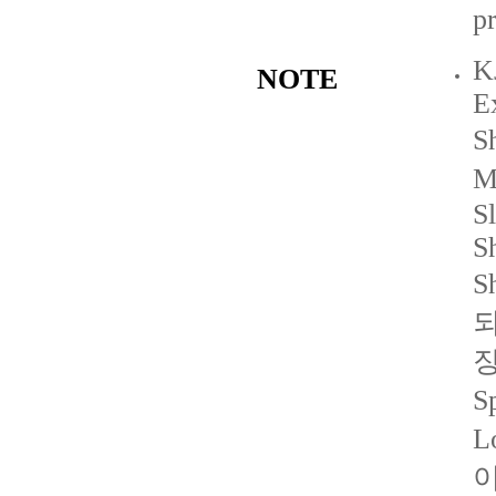
pr
K
NOTE
E
S
M
Sl
Sh
S
되
장
S
L
이