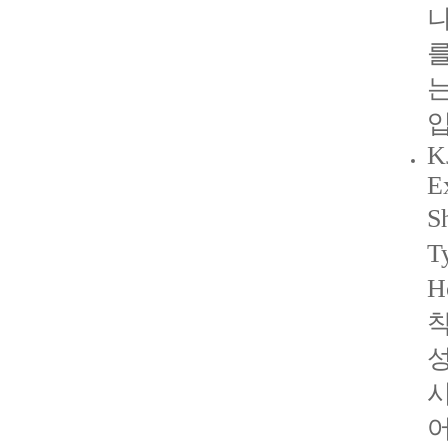
나
는
입
K
E
S
T
H
착