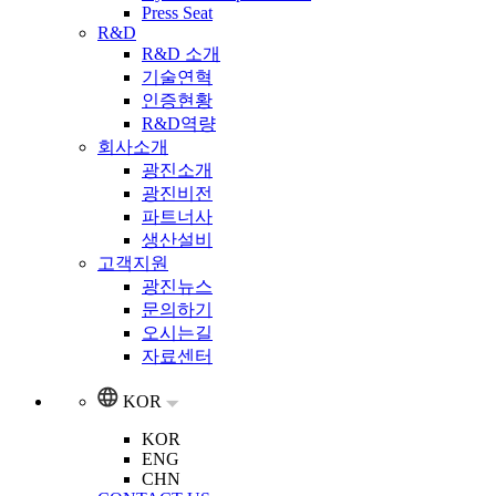
Press Seat
R&D
R&D 소개
기술연혁
인증현황
R&D역량
회사소개
광진소개
광진비전
파트너사
생산설비
고객지원
광진뉴스
문의하기
오시는길
자료센터
KOR
KOR
ENG
CHN