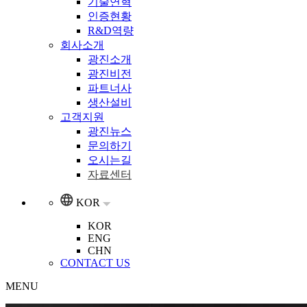
기술연혁
인증현황
R&D역량
회사소개
광진소개
광진비전
파트너사
생산설비
고객지원
광진뉴스
문의하기
오시는길
자료센터
KOR
KOR
ENG
CHN
CONTACT US
MENU