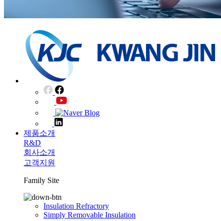
제품소개
R&D
회사소개
고객지원
Family Site
Insulation Refractory
Simply Removable Insulation