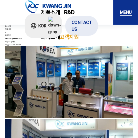
고객지원
광진뉴스
The Best Rotary Manufacturing Company In Korea
제품소개
R&D
홈
MENU
고객지원
광진뉴스
광진뉴스
CONTACT
문의하기
KOR
오시는길
US
자료센터
회사소개
고객지원
목록으로
MIS 2015_INDONESIA
작성자 :
관리자
작성일 :
2023-10-30